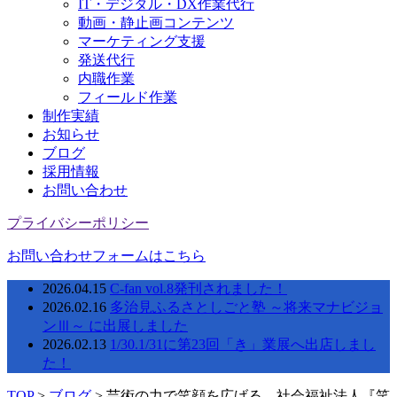
IT・デジタル・DX作業代行
動画・静止画コンテンツ
マーケティング支援
発送代行
内職作業
フィールド作業
制作実績
お知らせ
ブログ
採用情報
お問い合わせ
プライバシーポリシー
お問い合わせフォームはこちら
2026.04.15
C-fan vol.8発刊されました！
2026.02.16
多治見ふるさとしごと塾 ～将来マナビジョ
ンⅢ～ に出展しました
2026.02.13
1/30.1/31に第23回「き」業展へ出店しまし
た！
TOP
>
ブログ
>
芸術の力で笑顔を広げる、社会福祉法人『笑