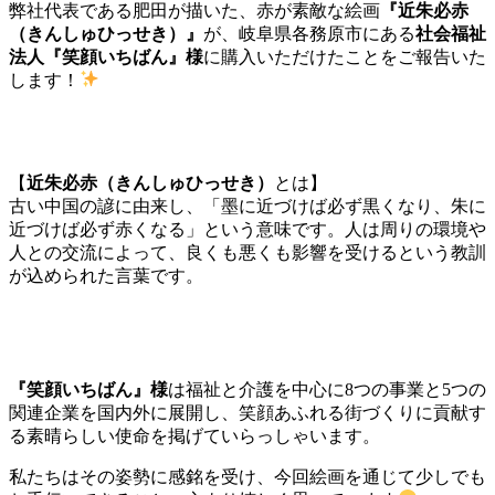
弊社代表である肥田が描いた、赤が素敵な絵画
『近朱必赤
有
（きんしゅひっせき）』
が、岐阜県各務原市にある
社会福祉
法人『笑顔いちばん』様
に購入いただけたことをご報告いた
します！
【
近朱必赤（きんしゅひっせき）
とは】
古い中国の諺に由来し、「墨に近づけば必ず黒くなり、朱に
近づけば必ず赤くなる」という意味です。人は周りの環境や
人との交流によって、良くも悪くも影響を受けるという教訓
が込められた言葉です。
『笑顔いちばん』様
は福祉と介護を中心に8つの事業と5つの
関連企業を国内外に展開し、笑顔あふれる街づくりに貢献す
る素晴らしい使命を掲げていらっしゃいます。
私たちはその姿勢に感銘を受け、今回絵画を通じて少しでも