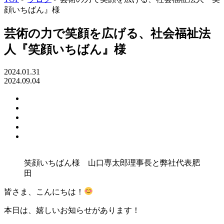
顔いちばん』様
芸術の力で笑顔を広げる、社会福祉法
人『笑顔いちばん』様
2024.01.31
2024.09.04
Twitter
で
facebook
で
は
共
pocket
共
て
有
で
note
有
な
で
共
ブ
共
有
ッ
笑顔いちばん様 山口専太郎理事長と弊社代表肥
有
ク
田
マ
ー
皆さま、こんにちは！
ク
本日は、嬉しいお知らせがあります！
で
共