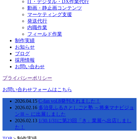
IT・デジタル・DX作業代行
動画・静止画コンテンツ
マーケティング支援
発送代行
内職作業
フィールド作業
制作実績
お知らせ
ブログ
採用情報
お問い合わせ
プライバシーポリシー
お問い合わせフォームはこちら
2026.04.15
C-fan vol.8発刊されました！
2026.02.16
多治見ふるさとしごと塾 ～将来マナビジョ
ンⅢ～ に出展しました
2026.02.13
1/30.1/31に第23回「き」業展へ出店しまし
た！
TOP
>
制作実績