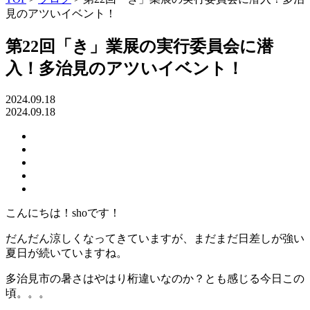
見のアツいイベント！
第22回「き」業展の実行委員会に潜
入！多治見のアツいイベント！
2024.09.18
2024.09.18
Twitter
で
facebook
で
は
共
pocket
共
て
有
で
note
有
な
で
共
ブ
こんにちは！shoです！
共
有
ッ
有
ク
だんだん涼しくなってきていますが、まだまだ日差しが強い
マ
夏日が続いていますね。
ー
ク
多治見市の暑さはやはり桁違いなのか？とも感じる今日この
で
頃。。。
共