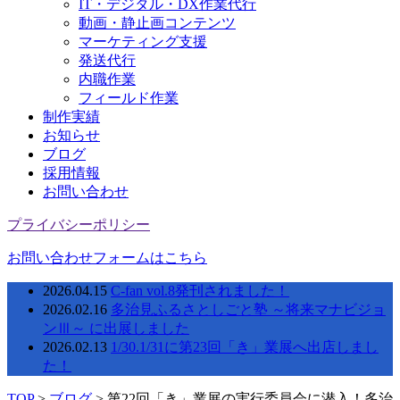
IT・デジタル・DX作業代行
動画・静止画コンテンツ
マーケティング支援
発送代行
内職作業
フィールド作業
制作実績
お知らせ
ブログ
採用情報
お問い合わせ
プライバシーポリシー
お問い合わせフォームはこちら
2026.04.15
C-fan vol.8発刊されました！
2026.02.16
多治見ふるさとしごと塾 ～将来マナビジョ
ンⅢ～ に出展しました
2026.02.13
1/30.1/31に第23回「き」業展へ出店しまし
た！
TOP
>
ブログ
>
第22回「き」業展の実行委員会に潜入！多治