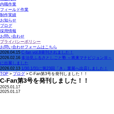
内職作業
フィールド作業
制作実績
お知らせ
ブログ
採用情報
お問い合わせ
プライバシーポリシー
お問い合わせフォームはこちら
2026.04.15
C-fan vol.8発刊されました！
2026.02.16
多治見ふるさとしごと塾 ～将来マナビジョンⅢ～
に出展しました
2026.02.13
1/30.1/31に第23回「き」業展へ出店しました！
TOP
>
ブログ
>
C-Fan第3号を発刊しました！！
C-Fan第3号を発刊しました！！
2025.01.17
2025.01.17
Twitter
で
facebook
で
は
共
pocket
共
て
有