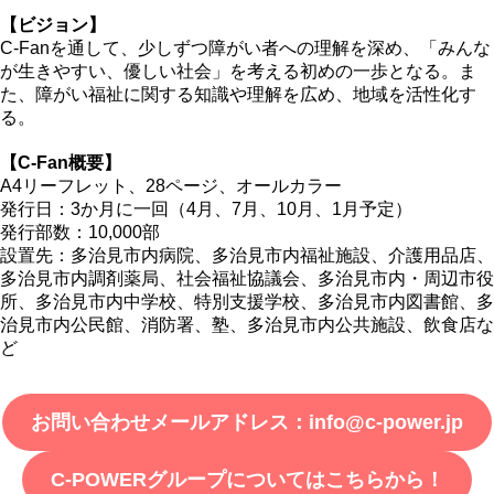
【ビジョン】
C-Fanを通して、少しずつ障がい者への理解を深め、「みんな
が生きやすい、優しい社会」を考える初めの一歩となる。ま
た、障がい福祉に関する知識や理解を広め、地域を活性化す
る。
【C-Fan概要】
A4リーフレット、28ページ、オールカラー
発行日：3か月に一回（4月、7月、10月、1月予定）
発行部数：10,000部
設置先：多治見市内病院、多治見市内福祉施設、介護用品店、
多治見市内調剤薬局、社会福祉協議会、多治見市内・周辺市役
所、多治見市内中学校、特別支援学校、多治見市内図書館、多
治見市内公民館、消防署、塾、多治見市内公共施設、飲食店な
ど
お問い合わせメールアドレス：info@c-power.jp
C-POWERグループについてはこちらから！