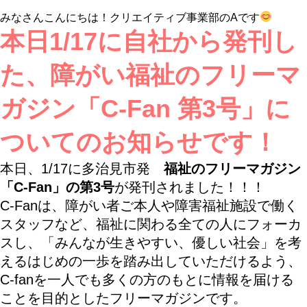
で
note
有
な
で
共
みなさんこんにちは！クリエイティブ事業部のAです
ブ
共
有
本日1/17に自社から発刊し
ッ
有
ク
マ
た、障がい福祉のフリーマ
ー
ク
ガジン「C-Fan 第3号」に
で
共
ついてのお知らせです！
有
本日、1/17に多治見市発
福祉のフリーマガジン
「C-Fan」の第3号
が発刊されました！！！
C-Fanは、障がい者ご本人や障害福祉施設で働く
スタッフなど、福祉に関わる全ての人にフォーカ
スし、「みんなが生きやすい、優しい社会」を考
えるはじめの一歩を踏み出していただけるよう、
C-fanを一人でも多くの方のもとに情報を届ける
ことを目的としたフリーマガジンです。