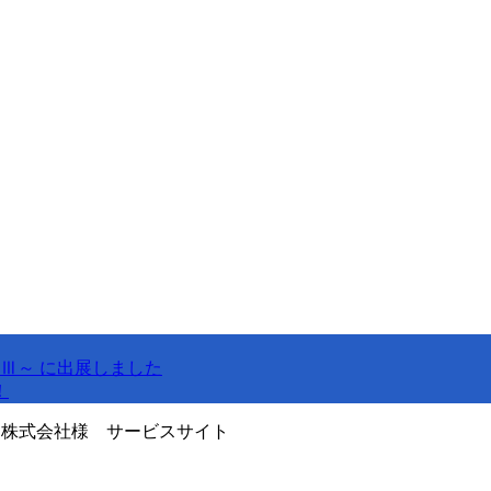
Ⅲ～ に出展しました
！
陶株式会社様 サービスサイト