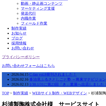
動画・静止画コンテンツ
マーケティング支援
発送代行
内職作業
フィールド作業
制作実績
お知らせ
ブログ
採用情報
お問い合わせ
プライバシーポリシー
お問い合わせフォームはこちら
2026.04.15
C-fan vol.8発刊されました！
2026.02.16
多治見ふるさとしごと塾 ～将来マナビジョン
2026.02.13
1/30.1/31に第23回「き」業展へ出店しました
TOP
>
制作実績
>
WEBサイト制作・WEBデザイン
>
杉浦製
杉浦製陶株式会社様 サービスサイト