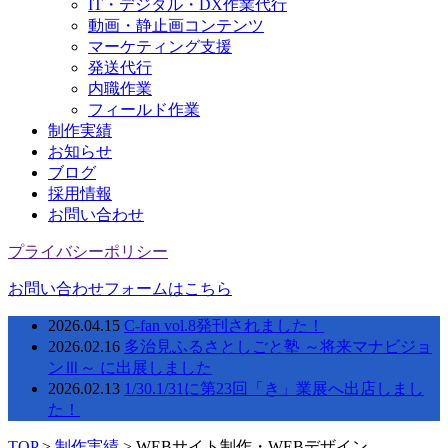
IT・デジタル・DX作業代行
動画・静止画コンテンツ
マーケティング支援
発送代行
内職作業
フィールド作業
制作実績
お知らせ
ブログ
採用情報
お問い合わせ
プライバシーポリシー
お問い合わせフォームはこちら
2026.04.15
C-fan vol.8発刊されました！
2026.02.16
多治見ふるさとしごと塾 ～将来マナビジョ
ンⅢ～ に出展しました
2026.02.13
1/30.1/31に第23回「き」業展へ出店しまし
た！
TOP
>
制作実績
>
WEBサイト制作・WEBデザイン