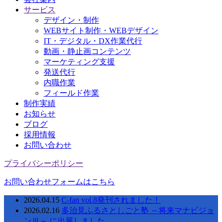
サービス
デザイン・制作
WEBサイト制作・WEBデザイン
IT・デジタル・DX作業代行
動画・静止画コンテンツ
マーケティング支援
発送代行
内職作業
フィールド作業
制作実績
お知らせ
ブログ
採用情報
お問い合わせ
プライバシーポリシー
お問い合わせフォームはこちら
2026.04.15
C-fan vol.8発刊されました！
2026.02.16
多治見ふるさとしごと塾 ～将来マナビジョ
ンⅢ～ に出展しました