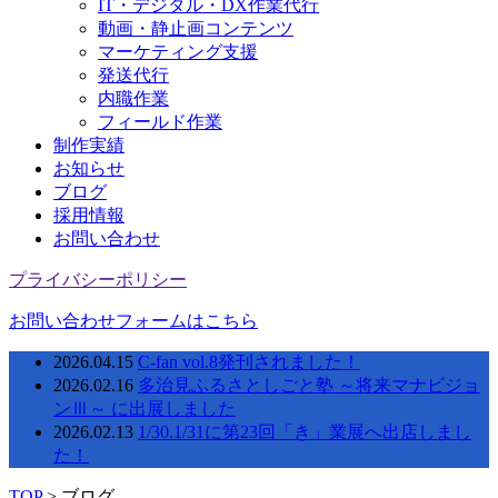
IT・デジタル・DX作業代行
動画・静止画コンテンツ
マーケティング支援
発送代行
内職作業
フィールド作業
制作実績
お知らせ
ブログ
採用情報
お問い合わせ
プライバシーポリシー
お問い合わせフォームはこちら
2026.04.15
C-fan vol.8発刊されました！
2026.02.16
多治見ふるさとしごと塾 ～将来マナビジョ
ンⅢ～ に出展しました
2026.02.13
1/30.1/31に第23回「き」業展へ出店しまし
た！
TOP
>
ブログ